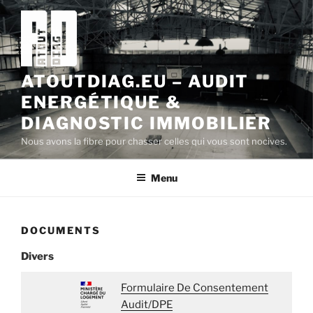
Aller
au
contenu
principal
ATOUTDIAG.EU – AUDIT
ENERGÉTIQUE &
DIAGNOSTIC IMMOBILIER
Nous avons la fibre pour chasser celles qui vous sont nocives.
Menu
DOCUMENTS
Divers
Formulaire De Consentement
Audit/DPE