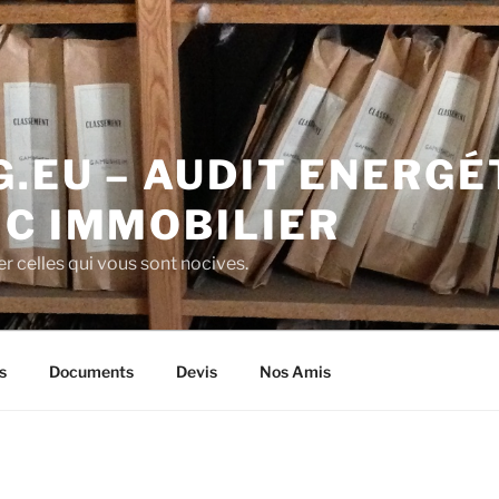
.EU – AUDIT ENERGÉ
IC IMMOBILIER
r celles qui vous sont nocives.
s
Documents
Devis
Nos Amis