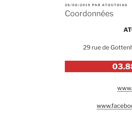
PUBLIÉ
26/06/2019
PAR
ATOUTDIAG
LE
Coordonnées
AT
29 rue de Gotte
03.8
www.
www.faceboo