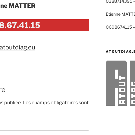
0388714395 
nne MATTER
Etienne MATT
8.67.41.15
0608674115 
toutdiag.eu
ATOUTDIAG.
re
s publiée.
Les champs obligatoires sont