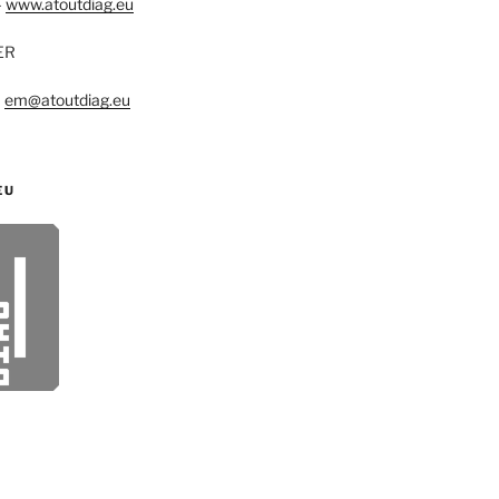
–
www.atoutdiag.eu
ER
–
em@atoutdiag.eu
EU